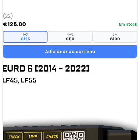
(22)
€
125.00
Em stock
1–3
4–5
6+
€125
€110
€100
Adicionar ao carrinho