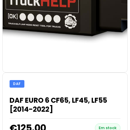
DAF
DAF EURO 6 CF65, LF45, LF55
[2014-2022]
€125.00
Em stock