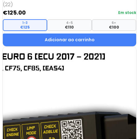
(22)
€
125.00
Em stock
1–3
4–5
6+
€125
€110
€100
Adicionar ao carrinho