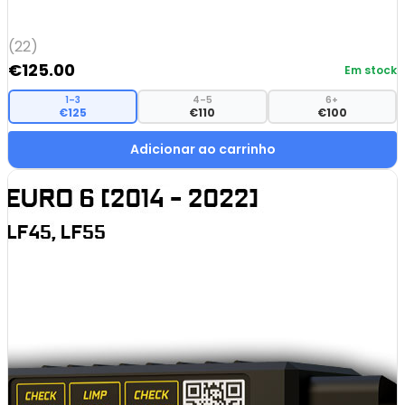
(22)
€
125.00
Em stock
1–3
4–5
6+
€125
€110
€100
Adicionar ao carrinho