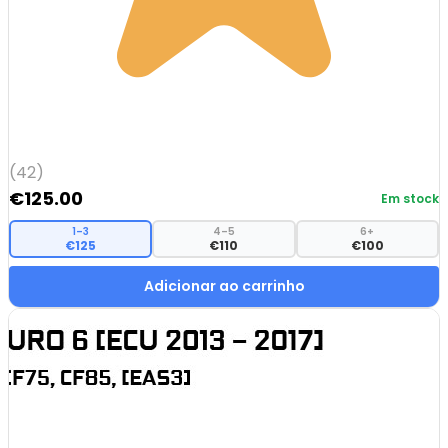
(42)
€
125.00
Em stock
1–3
4–5
6+
€125
€110
€100
Adicionar ao carrinho