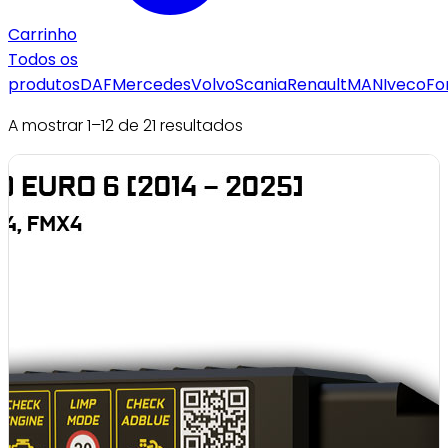
Carrinho
Todos os
produtos
DAF
Mercedes
Volvo
Scania
Renault
MAN
Iveco
Fo
A mostrar 1–12 de 21 resultados