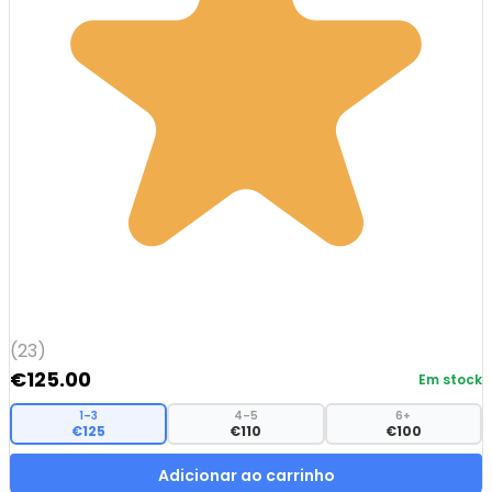
(23)
€
125.00
Em stock
1–3
4–5
6+
€125
€110
€100
Adicionar ao carrinho