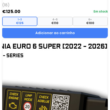
(18)
€
125.00
Em stock
1–3
4–5
6+
€125
€110
€100
Adicionar ao carrinho