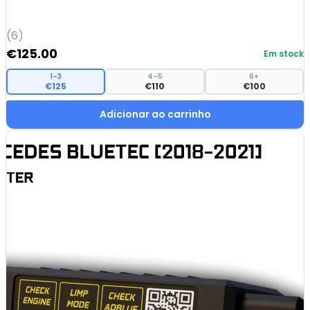
(6)
€
125.00
Em stock
1–3
4–5
6+
€125
€110
€100
Adicionar ao carrinho