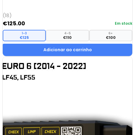
(18)
€
125.00
Em stock
1–3
4–5
6+
€125
€110
€100
Adicionar ao carrinho