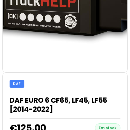
DAF
DAF EURO 6 CF65, LF45, LF55
[2014-2022]
€125.00
Em stock