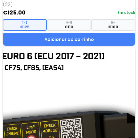
(22)
€
125.00
Em stock
1–3
4–5
6+
€125
€110
€100
Adicionar ao carrinho